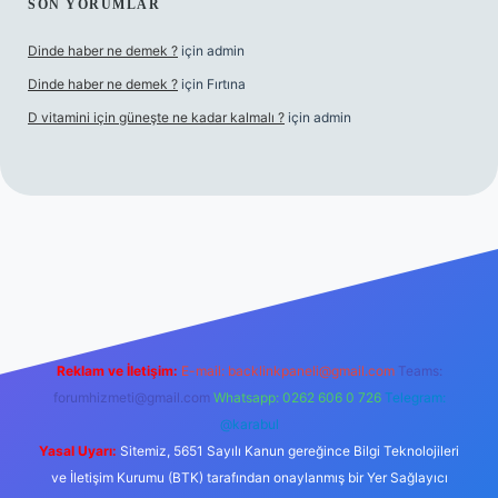
SON YORUMLAR
Dinde haber ne demek ?
için
admin
Dinde haber ne demek ?
için
Fırtına
D vitamini için güneşte ne kadar kalmalı ?
için
admin
 giriş
Reklam ve İletişim:
E-mail:
backlinkpaneli@gmail.com
Teams:
forumhizmeti@gmail.com
Whatsapp: 0262 606 0 726
Telegram:
@karabul
Yasal Uyarı:
Sitemiz, 5651 Sayılı Kanun gereğince Bilgi Teknolojileri
ve İletişim Kurumu (BTK) tarafından onaylanmış bir Yer Sağlayıcı