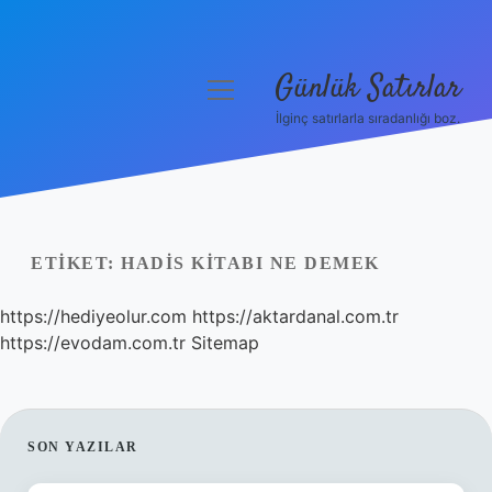
Günlük Satırlar
menüyü
aç
İlginç satırlarla sıradanlığı boz.
Anasayfa
Gizlilik Politikası
Yasal Uyarı
ETIKET:
HADIS KITABI NE DEMEK
Hakkımızda
https://hediyeolur.com
https://aktardanal.com.tr
https://evodam.com.tr
Sitemap
SIDEBAR
SON YAZILAR