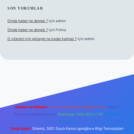
SON YORUMLAR
Dinde haber ne demek ?
için
admin
Dinde haber ne demek ?
için
Fırtına
D vitamini için güneşte ne kadar kalmalı ?
için
admin
giriş
Reklam ve İletişim:
E-mail:
backlinkpaneli@gmail.com
Teams:
forumhizmeti@gmail.com
Whatsapp: 0262 606 0 726
Telegram:
@karabul
Yasal Uyarı:
Sitemiz, 5651 Sayılı Kanun gereğince Bilgi Teknolojileri