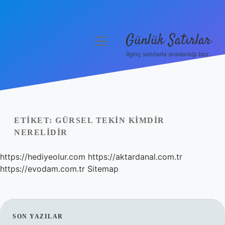
Günlük Satırlar
menüyü
aç
İlginç satırlarla sıradanlığı boz.
Anasayfa
Gizlilik Politikası
Yasal Uyarı
ETIKET:
GÜRSEL TEKIN KIMDIR
NERELIDIR
Hakkımızda
https://hediyeolur.com
https://aktardanal.com.tr
https://evodam.com.tr
Sitemap
SIDEBAR
SON YAZILAR