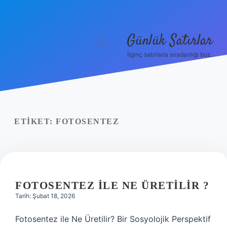
Günlük Satırlar
menüyü
aç
İlginç satırlarla sıradanlığı boz.
Anasayfa
Gizlilik Politikası
Yasal Uyarı
ETIKET:
FOTOSENTEZ
Hakkımızda
FOTOSENTEZ ILE NE ÜRETILIR ?
Tarih: Şubat 18, 2026
Fotosentez ile Ne Üretilir? Bir Sosyolojik Perspektif