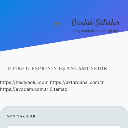
Günlük Satırlar
menüyü
aç
İlginç satırlarla sıradanlığı boz.
Anasayfa
Gizlilik Politikası
Yasal Uyarı
ETIKET:
ESPRININ EŞ ANLAMI NEDIR
Hakkımızda
https://hediyeolur.com
https://aktardanal.com.tr
https://evodam.com.tr
Sitemap
SIDEBAR
SON YAZILAR