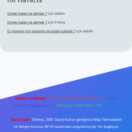
SON YORUMLAR
Dinde haber ne demek ?
için
admin
Dinde haber ne demek ?
için
Fırtına
D vitamini için güneşte ne kadar kalmalı ?
için
admin
giriş
Reklam ve İletişim:
E-mail:
backlinkpaneli@gmail.com
Teams:
forumhizmeti@gmail.com
Whatsapp: 0262 606 0 726
Telegram:
@karabul
Yasal Uyarı:
Sitemiz, 5651 Sayılı Kanun gereğince Bilgi Teknolojileri
ve İletişim Kurumu (BTK) tarafından onaylanmış bir Yer Sağlayıcı