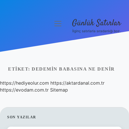
Günlük Satırlar
menüyü
aç
İlginç satırlarla sıradanlığı boz.
Anasayfa
Gizlilik Politikası
Yasal Uyarı
ETIKET:
DEDEMIN BABASINA NE DENIR
Hakkımızda
https://hediyeolur.com
https://aktardanal.com.tr
https://evodam.com.tr
Sitemap
SIDEBAR
SON YAZILAR