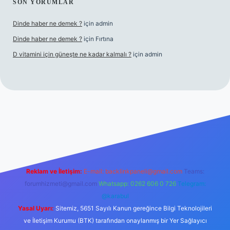
SON YORUMLAR
Dinde haber ne demek ?
için
admin
Dinde haber ne demek ?
için
Fırtına
D vitamini için güneşte ne kadar kalmalı ?
için
admin
giriş
Reklam ve İletişim:
E-mail:
backlinkpaneli@gmail.com
Teams:
forumhizmeti@gmail.com
Whatsapp: 0262 606 0 726
Telegram:
@karabul
Yasal Uyarı:
Sitemiz, 5651 Sayılı Kanun gereğince Bilgi Teknolojileri
ve İletişim Kurumu (BTK) tarafından onaylanmış bir Yer Sağlayıcı