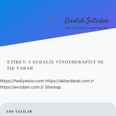
Günlük Satırlar
menüyü
aç
İlginç satırlarla sıradanlığı boz.
Anasayfa
Gizlilik Politikası
Yasal Uyarı
ETIKET:
CAUDALIE VINOTHERAPIST NE
IŞE YARAR
Hakkımızda
https://hediyeolur.com
https://aktardanal.com.tr
https://evodam.com.tr
Sitemap
SIDEBAR
SON YAZILAR