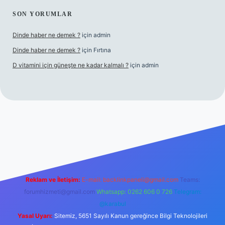
SON YORUMLAR
Dinde haber ne demek ?
için
admin
Dinde haber ne demek ?
için
Fırtına
D vitamini için güneşte ne kadar kalmalı ?
için
admin
giriş
Reklam ve İletişim:
E-mail:
backlinkpaneli@gmail.com
Teams:
forumhizmeti@gmail.com
Whatsapp: 0262 606 0 726
Telegram:
@karabul
Yasal Uyarı:
Sitemiz, 5651 Sayılı Kanun gereğince Bilgi Teknolojileri