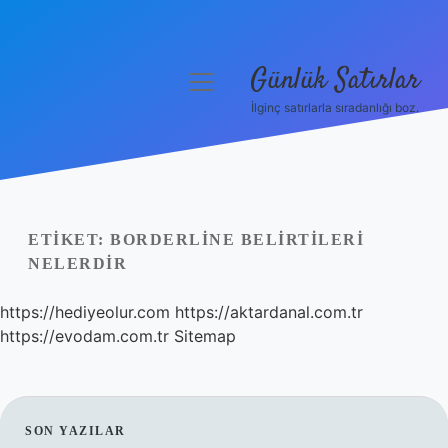
Günlük Satırlar
menüyü
aç
İlginç satırlarla sıradanlığı boz.
Anasayfa
Gizlilik Politikası
Yasal Uyarı
ETIKET:
BORDERLINE BELIRTILERI
NELERDIR
Hakkımızda
https://hediyeolur.com
https://aktardanal.com.tr
https://evodam.com.tr
Sitemap
SIDEBAR
SON YAZILAR