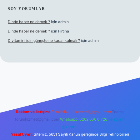
SON YORUMLAR
Dinde haber ne demek ?
için
admin
Dinde haber ne demek ?
için
Fırtına
D vitamini için güneşte ne kadar kalmalı ?
için
admin
giriş
Reklam ve İletişim:
E-mail:
backlinkpaneli@gmail.com
Teams:
forumhizmeti@gmail.com
Whatsapp: 0262 606 0 726
Telegram:
@karabul
Yasal Uyarı:
Sitemiz, 5651 Sayılı Kanun gereğince Bilgi Teknolojileri