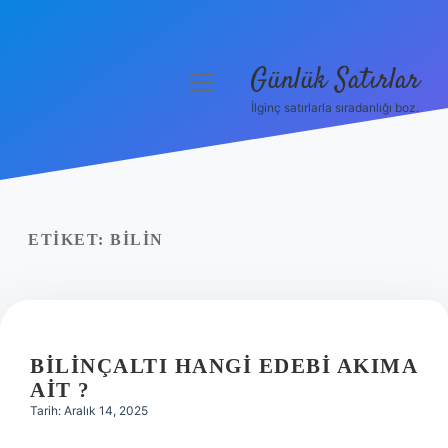
Günlük Satırlar
menüyü
aç
İlginç satırlarla sıradanlığı boz.
Anasayfa
Gizlilik Politikası
Yasal Uyarı
ETIKET:
BILIN
Hakkımızda
BILINÇALTI HANGI EDEBI AKIMA
AIT ?
Tarih: Aralık 14, 2025