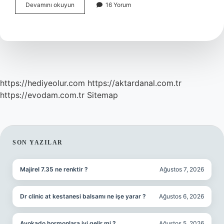
Bilinçaltı
Devamını okuyun
16 Yorum
hangi
edebi
akıma
ait
?
https://hediyeolur.com
https://aktardanal.com.tr
https://evodam.com.tr
Sitemap
SIDEBAR
SON YAZILAR
Majirel 7.35 ne renktir ?
Ağustos 7, 2026
Dr clinic at kestanesi balsamı ne işe yarar ?
Ağustos 6, 2026
Avokado hormonlara iyi gelir mi ?
Ağustos 5, 2026