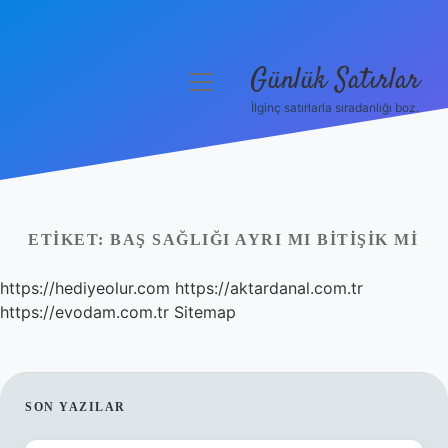
Günlük Satırlar
menüyü
aç
İlginç satırlarla sıradanlığı boz.
Anasayfa
Gizlilik Politikası
Yasal Uyarı
ETIKET:
BAŞ SAĞLIĞI AYRI MI BITIŞIK MI
Hakkımızda
https://hediyeolur.com
https://aktardanal.com.tr
https://evodam.com.tr
Sitemap
SIDEBAR
SON YAZILAR