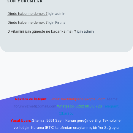
SON YORUMLAR
Dinde haber ne demek ?
için
admin
Dinde haber ne demek ?
için
Fırtına
D vitamini için güneşte ne kadar kalmalı ?
için
admin
giriş
Reklam ve İletişim:
E-mail:
backlinkpaneli@gmail.com
Teams:
forumhizmeti@gmail.com
Whatsapp: 0262 606 0 726
Telegram:
@karabul
Yasal Uyarı:
Sitemiz, 5651 Sayılı Kanun gereğince Bilgi Teknolojileri
ve İletişim Kurumu (BTK) tarafından onaylanmış bir Yer Sağlayıcı