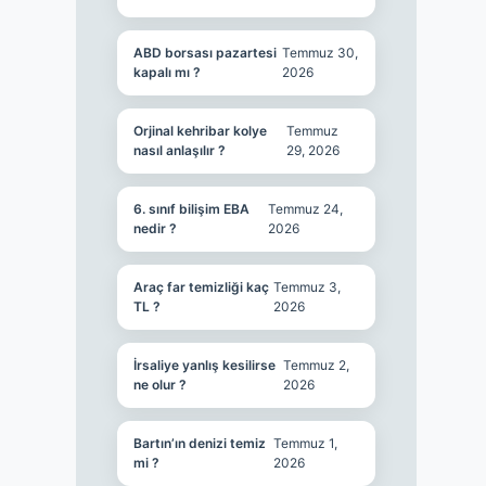
ABD borsası pazartesi
Temmuz 30,
kapalı mı ?
2026
Orjinal kehribar kolye
Temmuz
nasıl anlaşılır ?
29, 2026
6. sınıf bilişim EBA
Temmuz 24,
nedir ?
2026
Araç far temizliği kaç
Temmuz 3,
TL ?
2026
İrsaliye yanlış kesilirse
Temmuz 2,
ne olur ?
2026
Bartın’ın denizi temiz
Temmuz 1,
mi ?
2026