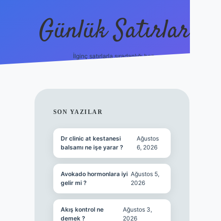
Günlük Satırlar
İlginç satırlarla sıradanlığı boz.
betci giriş
SIDEBAR
SON YAZILAR
Dr clinic at kestanesi
Ağustos
balsamı ne işe yarar ?
6, 2026
Avokado hormonlara iyi
Ağustos 5,
gelir mi ?
2026
Akış kontrol ne
Ağustos 3,
demek ?
2026