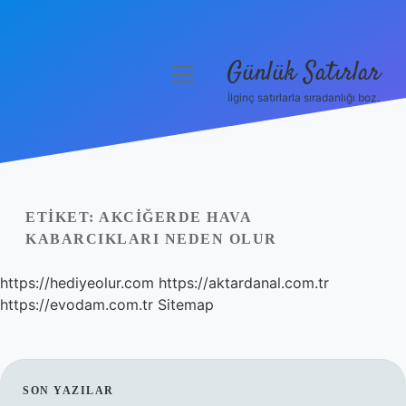
Günlük Satırlar
menüyü
aç
İlginç satırlarla sıradanlığı boz.
Anasayfa
Gizlilik Politikası
Yasal Uyarı
ETIKET:
AKCIĞERDE HAVA
KABARCIKLARI NEDEN OLUR
Hakkımızda
https://hediyeolur.com
https://aktardanal.com.tr
https://evodam.com.tr
Sitemap
SIDEBAR
SON YAZILAR