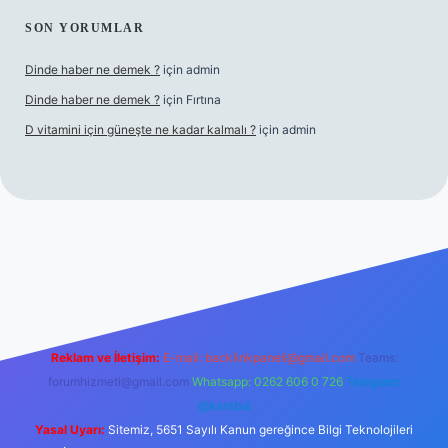
SON YORUMLAR
Dinde haber ne demek ?
için
admin
Dinde haber ne demek ?
için
Fırtına
D vitamini için güneşte ne kadar kalmalı ?
için
admin
giriş
Reklam ve İletişim:
E-mail:
backlinkpaneli@gmail.com
Teams:
forumhizmeti@gmail.com
Whatsapp: 0262 606 0 726
Telegram:
@karabul
Yasal Uyarı:
Sitemiz, 5651 Sayılı Kanun gereğince Bilgi Teknolojileri