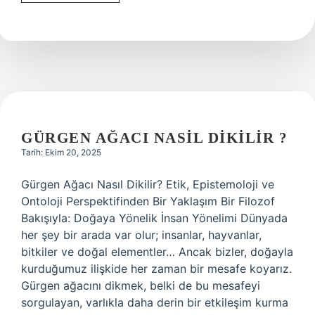
çehre
tohumu
neye
iyi
gelir
?
GÜRGEN AĞACI NASIL DIKILIR ?
Tarih: Ekim 20, 2025
Gürgen Ağacı Nasıl Dikilir? Etik, Epistemoloji ve
Ontoloji Perspektifinden Bir Yaklaşım Bir Filozof
Bakışıyla: Doğaya Yönelik İnsan Yönelimi Dünyada
her şey bir arada var olur; insanlar, hayvanlar,
bitkiler ve doğal elementler… Ancak bizler, doğayla
kurduğumuz ilişkide her zaman bir mesafe koyarız.
Gürgen ağacını dikmek, belki de bu mesafeyi
sorgulayan, varlıkla daha derin bir etkileşim kurma