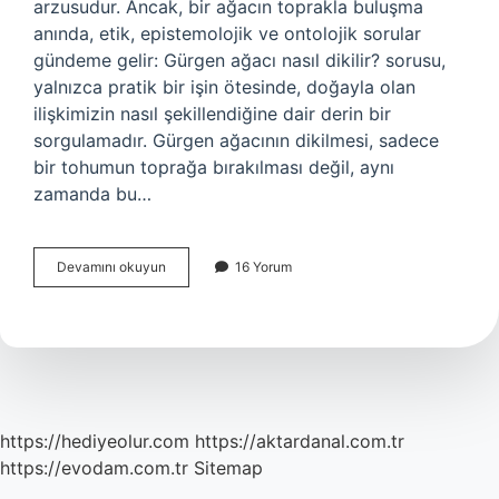
arzusudur. Ancak, bir ağacın toprakla buluşma
anında, etik, epistemolojik ve ontolojik sorular
gündeme gelir: Gürgen ağacı nasıl dikilir? sorusu,
yalnızca pratik bir işin ötesinde, doğayla olan
ilişkimizin nasıl şekillendiğine dair derin bir
sorgulamadır. Gürgen ağacının dikilmesi, sadece
bir tohumun toprağa bırakılması değil, aynı
zamanda bu…
Gürgen
Devamını okuyun
16 Yorum
ağacı
nasil
dikilir
?
https://hediyeolur.com
https://aktardanal.com.tr
https://evodam.com.tr
Sitemap