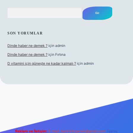
Arama
SON YORUMLAR
Dinde haber ne demek ?
için
admin
Dinde haber ne demek ?
için
Fırtına
D vitamini için güneşte ne kadar kalmalı ?
için
admin
ş
Reklam ve İletişim:
E-mail:
backlinkpaneli@gmail.com
Teams: