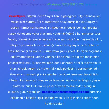
forumhizmeti@gmail.com
Whatsapp: 0262 606 0 726
Telegram:
@karabul
Yasal Uyarı:
Sitemiz, 5651 Sayılı Kanun gereğince Bilgi Teknolojileri
ve İletişim Kurumu (BTK) tarafından onaylanmış bir Yer Sağlayıcı
olarak hizmet vermektedir. Bu nedenle, sitedeki içerikleri proaktif
olarak denetleme veya araştırma yükümlülüğümüz bulunmamaktadır.
Ancak, üyelerimiz yazdıkları içeriklerin sorumluluğunu taşımakta olup,
siteye üye olarak bu sorumluluğu kabul etmiş sayılırlar. Bu internet
sitesi, herhangi bir marka, kurum veya şahıs şirketi ile hiçbir bağlantısı
bulunmamaktadır. Sitede yalnızca kendi hazırladığımız makaleler
paylaşılmaktadır. Burada yer alan içerikler haber niteliği taşımamakta
olup, gerçek kurum ve kişiler hakkında paylaşım yapılmamaktadır.
Gerçek kurum ve kişiler ile isim benzerlikleri tamamen tesadüfidir.
Sitemiz, kar amacı gütmeyen ve tamamen ücretsiz bir bilgi paylaşım
platformudur. Hukuka ve yasal düzenlemelere aykırı olduğunu
düşündüğünüz içerikleri,
backlinkpanelicomtr@gmail.com
adresine
bildirmeniz halinde, ilgili içerikler yasal süre içerisinde sitemizden
kaldırılacaktır.