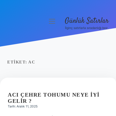
Günlük Satırlar
menüyü
aç
İlginç satırlarla sıradanlığı boz.
Anasayfa
Gizlilik Politikası
Yasal Uyarı
ETIKET:
AC
Hakkımızda
ACI ÇEHRE TOHUMU NEYE IYI
GELIR ?
Tarih: Aralık 11, 2025