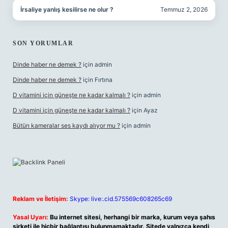
İrsaliye yanlış kesilirse ne olur ?
Temmuz 2, 2026
SON YORUMLAR
Dinde haber ne demek ?
için
admin
Dinde haber ne demek ?
için
Fırtına
D vitamini için güneşte ne kadar kalmalı ?
için
admin
D vitamini için güneşte ne kadar kalmalı ?
için
Ayaz
Bütün kameralar ses kaydı alıyor mu ?
için
admin
Reklam ve İletişim:
Skype: live:.cid.575569c608265c69
Yasal Uyarı:
Bu internet sitesi, herhangi bir marka, kurum veya şahıs
şirketi ile hiçbir bağlantısı bulunmamaktadır. Sitede yalnızca kendi