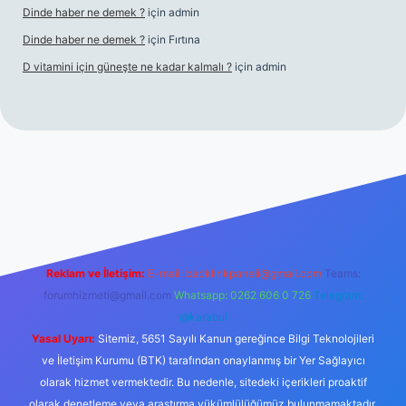
Dinde haber ne demek ?
için
admin
Dinde haber ne demek ?
için
Fırtına
D vitamini için güneşte ne kadar kalmalı ?
için
admin
riş
Reklam ve İletişim:
E-mail:
backlinkpaneli@gmail.com
Teams:
forumhizmeti@gmail.com
Whatsapp: 0262 606 0 726
Telegram:
@karabul
Yasal Uyarı:
Sitemiz, 5651 Sayılı Kanun gereğince Bilgi Teknolojileri
ve İletişim Kurumu (BTK) tarafından onaylanmış bir Yer Sağlayıcı
olarak hizmet vermektedir. Bu nedenle, sitedeki içerikleri proaktif
olarak denetleme veya araştırma yükümlülüğümüz bulunmamaktadır.