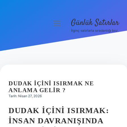
Günlük Satırlar
menüyü
aç
İlginç satırlarla sıradanlığı boz.
Anasayfa
Gizlilik Politikası
Yasal Uyarı
Hakkımızda
DUDAK IÇINI ISIRMAK NE
ANLAMA GELIR ?
Tarih: Nisan 27, 2026
DUDAK İÇINI ISIRMAK:
İNSAN DAVRANIŞINDA